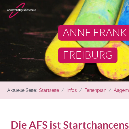
ANNE FRANK
FREIBURG
Aktuelle Seite:
Startseite
Infos
Ferienplan
Allgem
Die AFS ist Startchancen