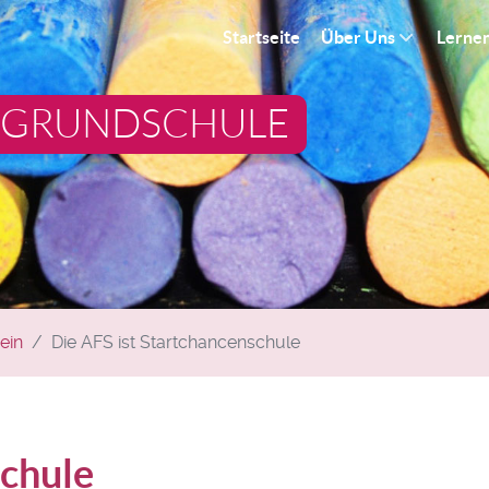
Startseite
Über Uns
Lerne
 GRUNDSCHULE
ein
Die AFS ist Startchancenschule
schule