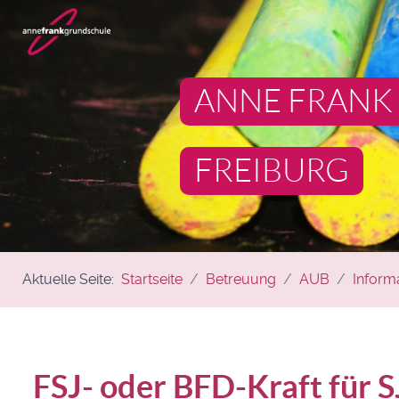
ANNE FRANK
FREIBURG
Aktuelle Seite:
Startseite
Betreuung
AUB
Inform
FSJ- oder BFD-Kraft für 