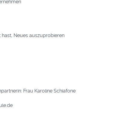
bernehmen
st hast, Neues auszuprobieren
artnerin: Frau Karoline Schiafone
ule.de